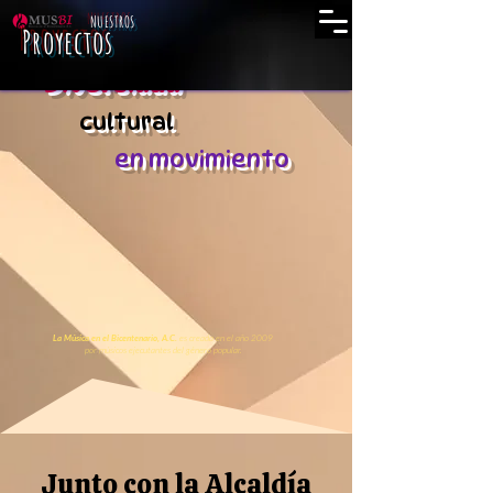
NUESTROS
Proyectos
Diversidad
cultural
en movimiento
es creada en el año 2009
La Música en el Bicentenario, A.C.
por músicos ejecutantes del género popular.
Junto con la Alcaldía